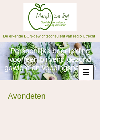
De erkende BGN-gewichtsconsulent van regio Utrecht
Persoonlijke begeleiding
voor een blijvend gezond
gewicht en voedingspatroon
Avondeten