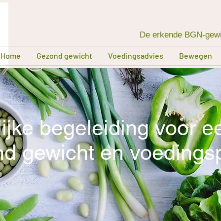
De erkende BGN-gewic
Home
Gezond gewicht
Voedingsadvies
Bewegen
ijke begeleiding voor ee
d gewicht en voedings