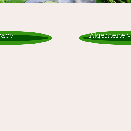
vacy
Algemene v