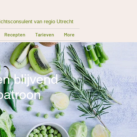
htsconsulent van regio Utrecht
Recepten
Tarieven
More
n blijvend
patroon